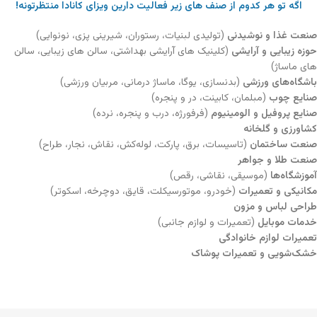
اگه تو هر کدوم از صنف های زیر فعالیت دارین ویزای کانادا منتظرتونه!
صنعت غذا و نوشیدنی
(تولیدی لبنیات، رستوران، شیرینی پزی، نونوایی)
حوزه زیبایی و آرایشی
(کلینیک های آرایشی بهداشتی، سالن های زیبایی، سالن
های ماساژ)
باشگاه‌های ورزشی
(بدنسازی، یوگا، ماساژ درمانی، مربیان ورزشی)
صنایع چوب
(مبلمان، کابینت، در و پنجره)
صنایع پروفیل و الومینیوم
(فرفورژه، درب و پنجره، نرده)
کشاورزی و گلخانه
صنعت ساختمان
(تاسیسات، برق، پارکت، لوله‌کش، نقاش، نجار، طراح)
صنعت طلا و جواهر
آموزشگاه‌ها
(موسیقی، نقاشی، رقص)
مکانیکی و تعمیرات
(خودرو، موتورسیکلت، قایق، دوچرخه، اسکوتر)
طراحی لباس و مزون
خدمات موبایل
(تعمیرات و لوازم جانبی)
تعمیرات لوازم خانوادگی
خشک‌شویی و تعمیرات پوشاک