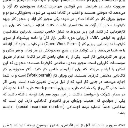
برای درخواست ویزای کار کانادا، در بیشتر موارد از طرف یک کارفرمای کانادایی
ضرورت دارد. در شرایطی هم قوانین مهاجرت کانادا، مجوزهای کار آزاد را
می‌دهد که موقتی هستند و اغلب در کانادا تمدید می‌شود. به‌طورکلی، دو نوع
مجوز ویزای کار در کانادا صادر می‌شود؛ یکی مجوز کار آزاد و مجوز کار ویژه
کارفرما. مجوز کار آزاد، به متقاضیان اقامت کانادا اجازه می‌دهد که برای هر
کارفرمایی کار کنند. این ویزا مربوط به شغل خاصی نیست، بنابراین متقاضیان
نیازی به گواهی LMIA (ارزیابی مورد تأثیر بازار کار) یا نامه پیشنهاد از سوی
کارفرما ندارند. این ویزای کار (Open Work Permit) نام دارد و اجازه کار آزادانه
را به شما می‌دهد و می‌توانید بدون هیچ محدودیتی در هر زمان و هر مکان و
برای هر کارفرمایی کار کنید. یکی از راه های یافتن کار در کانادا اقدام از طریق
موسسات کاریابی است. مجوز بعدی، مختص کارفرما هستند؛ مجوزی که این
امکان را فراهم می‌کند که برای کارفرمای خاص کار کنید. اکثر مجوزهای کار
کانادایی مختص کارفرما هستند. این ویزای کار (Work permit) است و به شما
اجازه می‌دهد در جایی کار کنید که از قبل برایتان تعیین شده است. یعنی اگر
شما جاب آفری از یک شرکت دارید و ویزای work permit دارید فقط اجازه کار
در همان شرکت را خواهید داشت. در این مورد هم باید توجه داشته باشید که
یکی از مواردی که اهمیت ویژه‌ای برای کافرمای کانادایی دارد، این است که
متقاضی حتماً شماره بیمه اجتماعی (social insurance number) داشته
باشد.
البته ضروری است که قبل از اهر اقدامی، به این موضوع توجه کنید که شغلی