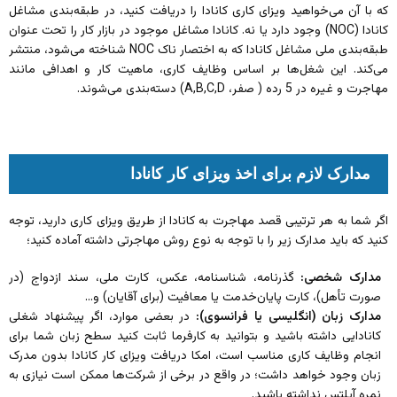
که با آن می‌خواهید ویزای کاری کانادا را دریافت کنید، در طبقه‌بندی مشاغل
کانادا (NOC) وجود دارد یا نه. کانادا مشاغل موجود در بازار کار را تحت عنوان
طبقه‌‎بندی ملی مشاغل کانادا که به اختصار ناک NOC شناخته می‌شود، منتشر
می‌کند. این شغل‌ها بر اساس وظایف کاری، ماهیت کار و اهدافی مانند
مهاجرت و غیره در 5 رده ( صفر، A,B,C,D) دسته‌بندی می‌شوند.
مدارک لازم برای اخذ ویزای کار کانادا
اگر شما به هر ترتیبی قصد مهاجرت به کانادا از طریق ویزای کاری دارید، توجه
کنید که باید مدارک زیر را با توجه به نوع روش مهاجرتی داشته آماده کنید؛
مدارک شخصی:
گذرنامه، شناسنامه، عکس، کارت ملی، سند ازدواج (در
صورت تأهل)، کارت پایان‌خدمت یا معافیت (برای آقایان) و…
مدارک زبان (انگلیسی یا فرانسوی):
در بعضی موارد، اگر پیشنهاد شغلی
کانادایی داشته باشید و بتوانید به کارفرما ثابت کنید سطح زبان شما برای
انجام وظایف کاری مناسب است، امکا دریافت ویزای کار کانادا بدون مدرک
زبان وجود خواهد داشت؛ در واقع در برخی از شرکت‌ها ممکن است نیازی به
نمره آیلتس نداشته باشید.