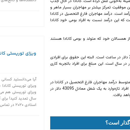
دانشگاه‌ها و کالج‌های
ینه به‌خوبی عمل کرده است. کانادا در حال جذب
ین موفقیت تمرکز بیشتر بر مهاجران بسیار ماهر و
د است. درآمد مهاجران فارغ التحصیل در کانادا
 که این درآمد نسبت به افراد بومی خود کانادا
ان در کانادا به‌طور متوسط حدود 10 درصد کمتر از همسالان خود که متولد و بومی کانادا هستند
ویزای توریستی کاناد
متوسط حقوق مهاجران در کانادا در سال 2023، 39098 دلار در سال یا 20.05 دلار در ساعت است. البته این حقوق برای افرادی
به یک شغل واردشده و سابقه کاری در کانادا ندارند معادل 33296 دلار در سال است. این مبلغ برای افراد باتجربه کاری
آیا می‌دانستید کسانی 
متوسط درآمد مهاجران فارغ التحصیل در کانادا در
ویزای توریستی کانادا د
سال 2023، 55458 دلار در سال یا 28.44 دلار در ساعت است. این مبلغ برای افراد تازه‌وارد به یک شغل معادل 43095 دلار در
سال تمدید کنید! برای 
استادی ۲۰۲۰ در تماس باشید....
رگذار است؟