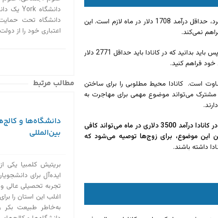
دانشگاه k
دانشگاه تحت حمایت و
برای تأمین هزینه‌های اصلی زندگی در کانادا در سال 2023 به‌عنوان یک فرد مجرد، حداقل درآمد 1708 دلار در ماه لازم است. این
اعتباری خود را از دولت 
اهم نمی‌کند.
اگر شما فردی هستید که لذت بردن از زندگی، الگو و سبک رایج زندگی شماست، پس باید بدانید که در کانادا باید حداقل 2771 دلار
 خود فراهم کنید.
مطالب مرتبط
فاوت است. کانادا محیط مطلوبی را برای ساختن
گی مشترک می‌تواند موضوع مهمی برای مهاجرت به
ارند.
دانشگاه‌ها و کالج‌ه
هزینه‌های زندگی برای زوج‌ها در کانادا سرشکن می‌شود. برای زندگی یک زوج در کانادا درآمد 3500 دلاری در ماه می‌تواند کافی
بین‌المللی
ن این موضوع، برای زوج‌ها توصیه می‌شود که
دا داشته باشند.
بریتیش کلمبیا یکی از
ایده‌آل برای دانشجویان 
تجربه تحصیلی عالی و
اغلب این استان را برای
به‌خاطر طبیعت بکر 