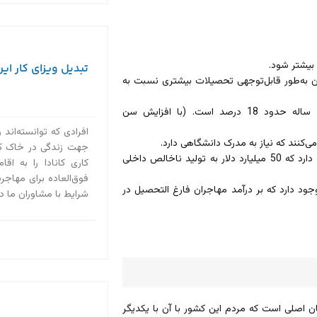
بیشتر شود.
تبدیل ویزای کار ایرا
 به‌طور قابل‌توجهی تحصیلات بیشتری نسبت به
شکاف درآمدی مهاجران برای افراد دارای تحصیلات دانشگاهی 45 تا 54 ساله حدود 18 درصد است. (با افزایش سن
افرادی که توانسته‌اند 
جهت زندگی در خاک کانا
رساندن مهاجران به سطح دستمزد و اشتغال متولدین کانادا، این پتانسیل را دارد که 50 میلیارد دلار به تولید ناخالص داخلی
کاری کانادا را به ا
فوق‌العاده برای مهاجرت
بالا مطالعه کردید، باید بدانید که 4 عامل اصلی وجود دارد که بر درآمد مهاجران فارغ التحصیل در
شرایط با مشاوران ما در استادی ۲۰۲۰ در 
ن اصلی است که مردم این کشور با آن با یکدیگر