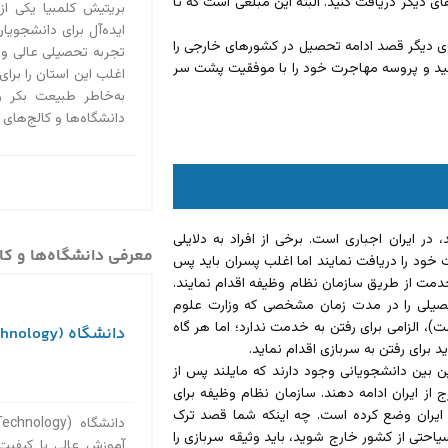
کشورهای دیگر دریافت کنید. البته این مبلغی است که تا
بریتیش کلمبیا یکی از
ایده‌آل برای دانشجویان 
ی دیگر قصد ادامه تحصیل در کشورهای خارجی را
تجربه تحصیلی عالی و
کنید و پروسه مهاجرت خود را با موفقیت پشت سر
اغلب این استان را برای
به‌خاطر طبیعت بکر 
دانشگاه‌ها و کالج‌های
در ایران اجباری است. برخی از افراد به دلایلی
معرفی دانشگاه‌ها و کال
ود را دریافت نمایند اما اغلب پسران باید پس
دمت از طریق سازمان نظام وظیفه اقدام نمایند.
حصیلی را در مدت زمان مشخصی که وزارت علوم
یان برساند. مثلا این مدت برای مقطع کارشناسی 10 ترم است)، الزامی برای رفتن به خدمت ندارد؛ اما هر گاه
دانشگاه (NYIT (New York Institute of Technology
 برای رفتن به سربازی اقدام نماید.
 بین دانشجویانی وجود دارند که مایلند پس از
از ایران ادامه دهند. سازمان نظام وظیفه برای
ایران وضع کرده است. چه اینکه شما قصد ترک
احتی از کشور خارج شوید، باید وثیقه سربازی را
آموزش عالی با کیفیت 