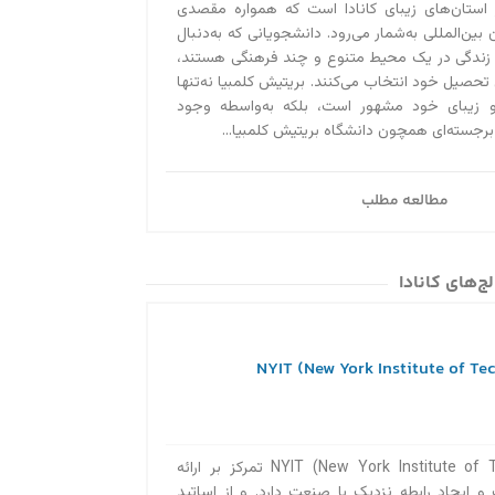
 استان‌های زیبای کانادا است که همواره مقصدی
آیا می‌دانستید کسا
بین‌المللی به‌‌شمار می‌رود. دانشجویانی که به‌دنبال
ویزای توریستی کانا
 زندگی در یک محیط متنوع و چند فرهنگی هستند،
 تحصیل خود انتخاب می‌کنند. بریتیش کلمبیا نه‌تنها
سال تمدید کنید! بر
و زیبای خود مشهور است، بلکه به‌واسطه وجود
استادی ۲۰۲۰ در تماس باشید....
 برجسته‌ای همچون دانشگاه بریتیش کلمبیا...
مطالعه مطلب
ج‌های کانادا
دانشگاه (NYIT (New York Institute of Technology تمرکز بر ارائه
و ایجاد رابطه نزدیک با صنعت دارد. و از اساتید