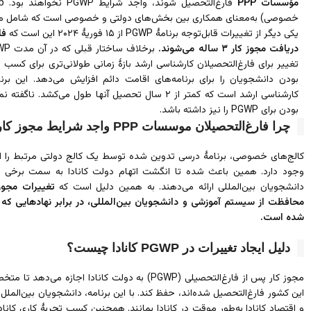
مؤسسات PPP
خصوصی) به‌معنای همکاری بین بخش‌های دولتی و خصوصی است که شامل مدا
یکی دیگر از تغییرات قابل‌توجه برنامۀ PGWP از ۱۵ فوریۀ ۲۰۲۴ این است که
فا
دریافت مجوز کار ۳ ساله می‌شوند.
تغییر برای فارغ‌التحصیلان کارشناسی ارشد بازۀ زمانی طولانی‌تری برای کسب 
بودن دانشجویان را برای برنامه‌های اقامت دائم افزایش می‌دهد. این برنا
کارشناسی ارشد است که کمتر از ۲ سال تحصیل آنها طول می
بودن برای PGWP را نیز داشته باشد.
چرا فارغ‌التحصیلان موسسات PPP واجد شرایط مجوز کار نیستند؟
کالج‌های خصوصی، برنامۀ درسی تدوین شده توسط یک کالج دولتی مرتبط را ا
دانشجویان بین‌المللی ارائه می‌دهند. به همین دلیل است که
محافظت از سیستم آموزشی و دانشجویان بین‌المللی، در برابر نهادهایی که ا
شده است.
دلیل ایجاد تغییرات در PGWP کانادا چیست؟
مجوز کار پس از فارغ‌التحصیلی (PGWP) به دولت کانادا ا
این کشور فارغ‌التحصیل شده‌اند، حفظ کند. با این برنامه، دانشجویان بین‌المل
و اقتصاد کانادا به‌طور موقت در کانادا بمانند. همچنین کسب تجربۀ کاری کانادای