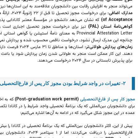
می‌تواند منجر به افزایش رقابت بین دانشجویان علاقه‌مند به این استان‌ها نیز
مدارک اضافی:
برای درخواست مجوز تحصیل تا قبل از ۲۲ ژانویۀ ۲۰۲۴، ارائۀ
م
of Acceptance)
که نشان می‌دهد دانشجو در مؤسسۀ معتبر کانادایی پذیر
گواهی‌نامۀ استان (PAL)
Provincial Attestation Letter به معنای نامۀ استیشن یا
چنانچه این مدرک ارسال نشود، درخواست ناقص محسوب شده و پردازش نمی
زمان‌های پردازش طولانی‌تر:
استان‌ها و مناطق 
دهند. این کار ممکن است منجر به طولانی شدن زمان پردازش شود یا باعث 
برای پذیرش تابستانی در سال ۲۰۲۴ درخواست می‌دهند.
۲- تغییرات در واجد شرایط بودن مجوز کار پس از فارغ‌التحصیلی (PGWP)
مجوز کار پس از فارغ‌التحصیلی
(Post-graduation work permit)
که به ا
عمده در این مجوز شکل می‌گیرد که در ادامه به آن‌ها اشاره می‌کنیم:
فارغ‌التحصیلی را دریافت می‌کردند؛ اما از ۱ سپتامبر ۲۰۲۴، دانشجویان بین‌المللی که از برنامۀ تحصیلی ارائه شده توسط