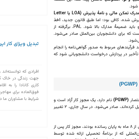
 شود.
درک تمکن مالی
و
نامۀ پذیرش (LOA یا Letter
ش شده‌، کافی بود؛ اما طبق قانون جدید،
اخذ
نیز برای درخواست مجوز تحصیل اجباری است و باید ضمیمۀ مدارک بالا شود. PAL، برگرفته از
 گواهی استانی است که برای دانشجویان بین‌الملل صادر می‌شود.
‌شود.
تبدیل ویزای کار ایرا
تا ۳۱ مارس ۲۰۲۴ فرصت دارند فرآیندهای مربوط به صدور گواهی‌نامه را انجام
تأخیر در پردازش درخواست دانشجویانی شود که
افرادی که توانسته‌اند 
جهت زندگی در خاک کانا
کاری کانادا را به ا
فوق‌العاده برای مهاجرت
شرایط با مشاوران ما در استادی ۲۰۲۰ در 
ختصار
(PGWP)
نام دارد، یک مجوز کار آزاد است و
برای دانشجویان بین‌المللی که یک برنامۀ تحصیلی واجد شرایط را در کانادا تکمیل کرده‌اند، صادر می‌شود. در سال جاری، ۲ تغییر
پیش از این، اکثر دانشجویان بین‌المللی که یک برنامۀ تحصیلی در کانادا را بیش از ۸ ماه به پایان رسانده بودند، مجوز کار پس از