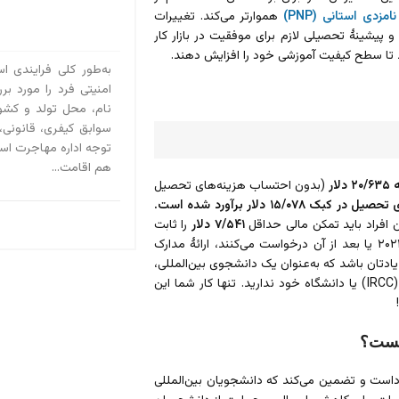
امزدی استانی (PNP)
هموارتر می‌کند. تغییرات
دارک و پیشینۀ تحصیلی لازم برای موفقیت در بازار کار
د تا سطح کیفیت آموزشی خود را افزایش دهند.
به‌طور کلی فرایندی ا
امنیتی فرد را مورد بر
نام، محل تولد و کش
سوابق کیفری، قانونی،
توجه اداره مهاجرت است
هم اقامت...
(بدون احتساب هزینه‌های تحصیل
۱۵/۰۷ دلار برآورد شده است.
 افراد باید تمکن مالی حداقل
۷/۵۴۱ دلار
را ثابت
کنند. در مجموع، برای کسانی که برای مجوز تحصیل کانادا در تاریخ ۱ ژانویۀ ۲۰۲۴ یا بعد از آن درخواست می‌کنند، ارائۀ مدارک
ادتان باشد که به‌عنوان یک دانشجوی بین‌المللی،
نیازی به پرداخت این وجوه به سازمان مهاجرت، پناهندگی و شهروندی کانادا (IRCC) یا دانشگاه خود ندارید. تنها کار شما این
چیست؟
ناداست و تضمین می‌کند که دانشجویان بین‌المللی