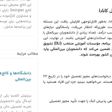
این کالج محیطی دوستان
کالج ian
کانادا
و مشاوران کارآزموده ب
برنامه‌هایی برای توس
به‌طور قابل‌توجهی افزایش یافت. این مسئله
این برنامه‌ها شامل...
ت طوری‌که انتظار می‌رفت، پاسخگوی نیازهای
رآمد، تعداد زیادی از دانشجویان بین‌الملل را
بود استانداردهای آموزشی باشند. در نهایت، این
با این برنامه، مؤسسات آموزشی منتخب (DLI) تشویق
تضمین می‌کند که دانشجویان بین‌المللی وارد
مطالب مرتبط
ن کشور بهره‌مند شوند.
دانشگاه‌ها و کالج‌ه
سقف ویزای دانشجویی کانادا بر آن دسته از دانشجویان بین‌الملل تأثیر دارد که درخواست‌های مجوز تحصیل خود را در تاریخ ۲۲
بین‌المللی
معاف هستند. می‌خواهید ببینید جزء این افراد هستید یا
بریتیش کلمبیا یکی از
 گواهی پذیرش کبک را جهت تأیید مجوز تحصیلی
ایده‌آل برای دانشجویان 
تجربه تحصیلی عالی و