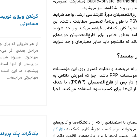
فارغ‌التحصیل شوند، واجد شرایط PGWP نخواهند بود. public–private partnership (مشارکت عمومی-
رس و دانشگاه‌ها نیز می‌شود.
رغ‌التحصیلان دورۀ کارشناسی ارشد، واجد شرایط
گرفتن ویزای توریست
برخلاف ساختار قبلی که در آن مدت PGWP با طول برنامۀ تحصیلی مطابقت داشت، این
مسافرتی
تجربۀ کاری کانادایی فراهم می‌کند و واجد شرایط
مه به‌طور خاص برای فارغ‌التحصیلان دوره‌های
‌کشد. ناگفته نماند که دانشجو باید سایر معیارهای واجد شرایط
از هر طریقی که برای وی
مراحل بعدی اگر می‌خ
مهاجرتی همراه شوید،
توریستی از آنها استف
رائه می‌دهند و نظارت کمتری روی این مؤسسات
پیشنهاد ما این است ک
وجود دارد. همین باعث شده تا انگشت اتهام دولت کانادا به سمت برخی موسسات PPP باشد؛ چرا که آموزش ناکافی به
مهاجرتی مراجعه...
تغییرات مجوز کار پس از فارغ‌التحصیلی (PGWP)، با هدف
ز آن‌ها برای کسب سود استفاده می‌کنند، اجرا
جازه می‌دهد تا متخصصان با استعدادی را که از دانشگاه‌ها و کالج‌های
ل می‌توانند برای کسب تجربۀ کاری، کمک به
بازار کار
بک‌گراند چک پروند
ی، مسیر آن‌ها را برای برنامه‌های اقامت دائم از