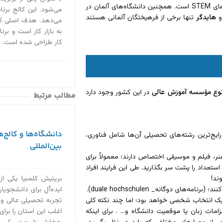
دلیل، کشور مذکور سومین مقصد محبوب برای دانشجویان بین‌المللی رشته‌های STEM است. همچنین دانشگاه‌های آلمان در
می‌شود. این کالج برن
هایدگر
تنها برخی از فرهیختگان آلمانی هستند
به بازار کار است و بر
کار طراحی شده است. ای
نوع مؤسسه آموزش عالی
در این کشور وجود دارد
مطالب مرتبط
دانشگاه‌ها و کالج‌ه
رایج‌ترین رشته‌های تحصیلی آن‌ها شامل فناوری،
بین‌المللی
نر، فیلم و موسیقی اختصاص دارند؛ معمولاْ‌ برای
استعداد را پشت سر بگذارید. طی این فرایند افراد
ند!
بریتیش کلمبیا یکی از
های دوگانه_ duale hochschulen).
ایده‌آل برای دانشجویان 
 یک انتخاب شخصی خواهد بود؛ اما چند نکته کلی
تجربه تحصیلی عالی و
امات زبان یا موقعیت دانشگاه و… . برای اینکه
اغلب این استان را برای