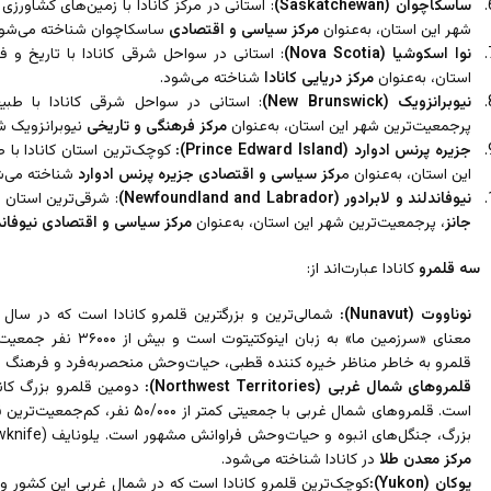
ساسکاچوان (Saskatchewan)
: استانی در مرکز کانادا با زمین‌های کشاور
شهر این استان، به‌عنوان
مرکز سیاسی و اقتصادی
ساسکاچوان شناخته می‌شود
نوا اسکوشیا (Nova Scotia)
: استانی در سواحل شرقی کانادا با تاریخ و 
استان، به‌عنوان
مرکز دریایی کانادا
شناخته می‌شود.
نیوبرانزویک (New Brunswick)
: استانی در سواحل شرقی کانادا با طبی
پرجمعیت‌ترین شهر این استان، به‌عنوان
مرکز فرهنگی و تاریخی
نیوبرانزویک ش
جزیره پرنس ادوارد (Prince Edward Island):
کوچک‌ترین استان کانادا با ط
این استان، به‌عنوان م
رکز سیاسی و اقتصادی جزیره پرنس ادوارد
شناخته می‌ش
نیوفاندلند و لابرادور (Newfoundland and Labrador)
: شرقی‌ترین استان 
جانز
، پرجمعیت‌ترین شهر این استان، به‌عنوان
مرکز سیاسی و اقتصادی نیوفاندل
سه قلمرو
کانادا عبارت‌اند از:
نوناووت (Nunavut):
معنای «سرزمین ما» به زب
قلمرو به خاطر مناظر خیره کننده قطبی، حیات‌وحش منحصر‌به‌فرد و فرهنگ 
قلمروهای شمال غربی (Northwest Territories):
دومین قلمرو بزرگ کان
است. قلمروهای شمال غربی با جمعیتی کم
بزرگ، جنگل‌های انبوه و حیات‌وحش فراوانش مشهور است. یلونایف (Yellowknife)، پایتخت قلمروهای شمال غربی، به‌عنوان
مرکز معدن طلا
در کانادا شناخته می‌شود.
یوکان (Yukon):