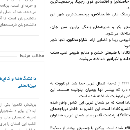
زی حاصلخیز و اقتصادی قوی.
رجینا
، پرجمعیت‌ترین
و حرفه‌ای است. برنامه
.
می‌دهد. هدف اصلی این
فرهنگ غنی.
هالیفاکس
، پرجمعیت‌ترین شهر این
دانشجویان است تا آنها
دانشجویان فرصت‌های ی
عتی بکر و هزینه‌های زندگی پایین.
سن جان،
ناخته می‌شود.
بیعتی زیبا و فضایی آرام.
شارلوت‌تاون
، تنها شهر
ود.
کانادا با طبیعتی خشن و منابع طبیعی غنی.
سنت
مطالب مرتبط
ند و لابرادور
شناخته می‌شود.
دانشگاه‌ها و کالج‌ه
شمالی‌ترین و بزرگترین قلمرو کانادا است که در سال ۱۹۹۹ از ناحیه شمال غربی جدا شد. نوناووت به
بین‌المللی
ان اینوکتیتوت است و بیش از ۳۶۰۰۰ نفر جمعیت دارد که بیشتر آنها بومیان اینوئیت هستند. این
غنی اینوئیت شناخته شده است.
ادا است که در شمال غربی این کشور واقع شده
بریتیش کلمبیا یکی از
تر از ۵۰/۰۰۰ نفر، کم‌جمعیت‌ترین قلمرو کانادا است. این قلمرو به خاطر دریاچه‌های
ایده‌آل برای دانشجویان 
تجربه تحصیلی عالی و
اغلب این استان را برای
کوچک‌ترین قلمرو کانادا است که در شمال غربی این کشور واقع شده است. یوکان با جمعیتی بیشتر از ۴۰/۰۰۰