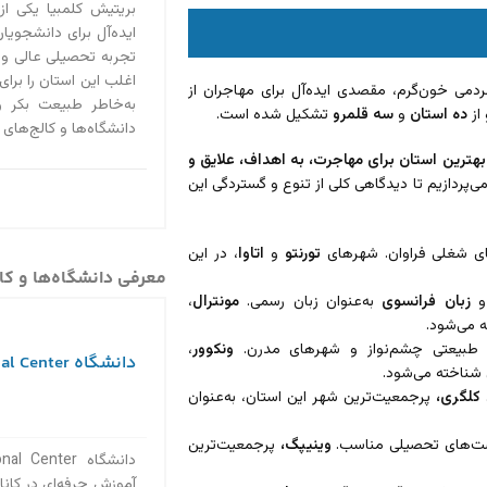
بریتیش کلمبیا یکی از
ایده‌آل برای دانشجویان 
تجربه تحصیلی عالی و
اغلب این استان را برای
ردمی خون‌گرم، مقصدی ایده‌آل برای مهاجران از
به‌خاطر طبیعت بکر 
 از
ده استان
و
سه قلمرو
تشکیل شده است.
دانشگاه‌ها و کالج‌های
بهترین استان برای مهاجرت، به اهداف، علایق و
‌پردازیم تا دیدگاهی کلی از تنوع و گستردگی این
های شغلی فراوان. شهرهای
تورنتو
و
اتاوا
، در این
معرفی دانشگاه‌ها و کال
و
زبان فرانسوی
به‌عنوان زبان رسمی.
مونترال
،
ه می‌شود.
 طبیعتی چشم‌نواز و شهرهای مدرن.
ونکوور
،
دانشگاه Sir Wilfrid Laurier Vocational Center
 شناخته می‌شود.
.
کلگری،
پرجمعیت‌ترین شهر این استان، به‌عنوان
فرصت‌های تحصیلی مناسب.
وینیپگ،
پرجمعیت‌ترین
آموزش حرفه‌ای در کانا