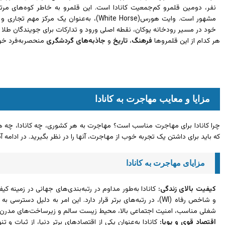
نفر، دومین قلمرو کم‌جمعیت کانادا است. این قلمرو به خاطر کوه‌های م
مشهور است. وایت هورس(White Horse)، به‌عنوان ی
خود در مسیر رودخانه یوکان، نقطه اصلی ورود و تدارکات برای جویندگان طلا ب
هر کدام از این قلمروها
فرهنگ
،
تاریخ
و
جاذبه‌های گردشگری
منحصربه‌فرد خود 
مزایا و معایب مهاجرت به کانادا
چرا کانادا برای مهاجرت مناسب است؟ مهاجرت به هر کشوری، چه کانادا، چه ه
که باید برای داشتن یک تجربه خوب از مهاجرت، آنها را در نظر بگیرید. در ادامه آنه
مزایای مهاجرت به کانادا
کیفیت بالای زندگی:
و شاخص رفاه (WI)، در رتبه‌های برتر قرار دارد. این امر به دلیل
شغلی مناسب، امنیت اجتماعی بالا، محیط زیست سالم و زیرساخت‌های مدرن 
اقتصاد قوی و پویا:
کانادا به‌عنوان یکی از اقتصادهای برتر دنیا، از ثبات و ت