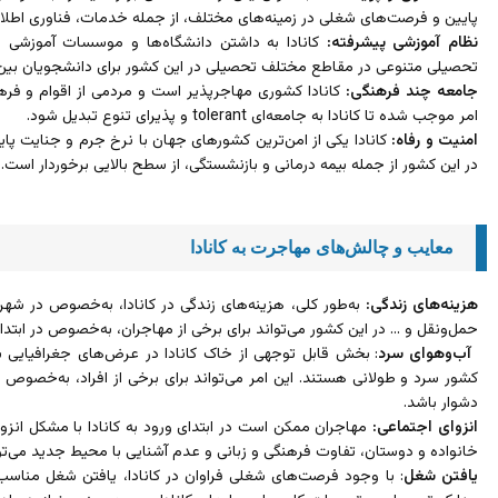
پایین و فرصت‌های شغلی در زمینه‌های مختلف، از جمله خدمات، فناوری اطلاع
نظام آموزشی پیشرفته:
کانادا به داشتن دانشگاه‌ها و موسسات آموزش
تحصیلی متنوعی در مقاطع مختلف تحصیلی در این کشور برای دانشجویان بین‌ا
جامعه چند فرهنگی:
کانادا کشوری مهاجرپذیر است و مردمی از اقوام و فره
امر موجب شده تا کانادا به جامعه‌ای tolerant و پذیرای تنوع تبدیل شود.
امنیت و رفاه:
کانادا یکی از امن‌ترین کشورهای جهان با نرخ جرم و جنایت پ
در این کشور از جمله بیمه درمانی و بازنشستگی، از سطح بالایی برخوردار است.
معایب و چالش‌های مهاجرت به کانادا
هزینه‌های زندگی:
به‌طور کلی، هزینه‌های زندگی در کانادا، به‌خصوص در شهر
حمل‌و‌نقل و … در این کشور می‌تواند برای برخی از مهاجران، به‌خصوص در ابتدای
آب‌و‌هوای سرد
: بخش قابل توجهی از خاک کانادا در عرض‌های جغرافیایی بال
کشور سرد و طولانی هستند. این امر می‌تواند برای برخی از افراد، به‌خصوص ک
دشوار باشد.
انزوای اجتماعی:
مهاجران ممکن است در ابتدای ورود به کانادا با مشکل انزوا
خانواده و دوستان، تفاوت فرهنگی و زبانی و عدم آشنایی با محیط جدید می‌تو
یافتن شغل
: با وجود فرصت‌های شغلی فراوان در کانادا، یافتن شغل مناسب 