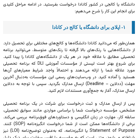
دانشگاه یا کالجی در کشور کانادا درخواست بفرستید. در ادامه مراحل کلیدی
برای انجام این کار را شرح می‌دهیم:
۱- اپلای برای دانشگاه یا کالج در کانادا
همان‌طور که می‌دانید کانادا دانشگاه‌ها و کالج‌های مختلفی برای تحصیل دارد.
از دانشگاه‌هایی با رنک‌های بالا گرفته تا رنک‌های متوسط، می‌توانید برنامه
تحصیلی مطابق با علاقه خود در هر یک از دانشگاه‌های کانادا را پیدا کنید.
برای شروع بهتر است لیستی از مؤسسات آموزشی DLI که برنامه تحصیلی
مورد علاقه شما را ارائه می‌دهند و احتمالاً واجد شرایط معیارهای آن‌ها
هستید را آماده کنید. در وب‌سایت‌های رسمی این مؤسسات به‌دنبال آخرین
مهلت (ددلاین – Deadline) ارسال مدارک بگردید. سپس با توجه‌ به ددلاین
ارسال مدارک،‌ آغاز به جمع‌آوری مستندات لازم کنید.
پس از ارسال مدارک و ثبت درخواست برای شرکت در یک برنامه تحصیلی
مشخص،‌ مؤسسه درخواست شما را براساس مواردی مانند سوابق تحصیلی،‌
سابقه کار، مهارت در زبان انگلیسی و دستاوردهای فوق‌برنامه بررسی می‌کند.
برخی از دانشگاه‌ها ممکن است از شما درخواست انگیزه‌نامه (SOP) کنند.
Statement of Purpose یا انگیزه‌نامه، که به‌عنوان توضیح‌نامه (LOI) نیز
شناخته می‌شود، متنی است که به مؤسسه یا افسر سفارت برای درک دلیل