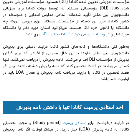
مؤسسات آموزشی تعیین‌ شده کانادا (DLI) هستید. مؤسسات آموزشی تعیین
شده کانادا (DLI) مؤسساتی هستند که توسط دولت کانادا برای میزبانی
دانشجویان بین‌المللی تأیید شده‌اند. تمامی مدارس ابتدایی و متوسطه در
کشور کانادا، جزء این دسته از مؤسسات هستند. برای بررسی این‌که چه
دانشگاه یا کالجی جز‌ء DLI هستند، می‌توانید استان مورد نظر یا دانشگاه
مورد نظر را در
وبسایت رسمی دولت کانادا بخش DLI
، سرچ کنید.
به‌طور کلی دانشگاه‌ها و کالج‌های کشور کانادا فرایند دقیقی برای پذیرش
دانشجویان بین‌المللی دارند؛ با این حال بسیاری از افرادی که برای گرفتن
پذیرش از مؤسسات DLI اقدام می‌کنند، نامه پذیرش را دریافت نمی‌کنند. تنها
کسانی می‌توانند در کانادا تحصیل کنند که نامه پذیرش داشته باشند. پس اگر
قصد تحصیل در کانادا را دارید، دریافت نامه پذیرش یا همان LOA باید در
اولویت شما باشد.
اخذ استادی پرمیت کانادا تنها با داشتن نامه پذیرش
در فرایند درخواست برای
استادی پرمیت
(Study permit) یا مجوز تحصیلی
کانادا، به نامه پذیرش (LOA) نیاز دارید. در بیشتر اوقات اگر نامه پذیرش