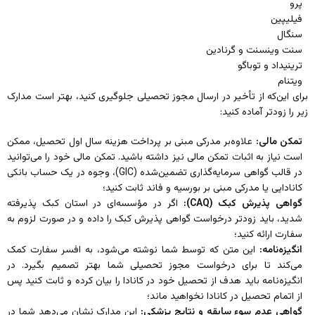
پرو
فیلیپین
سنگال
سنت وینسنت و گرنادین
ترینیداد و توباگو
ویتنام
برای این‌که از تأخیر در ارسال مجوز تحصیلی جلوگیری کنید، بهتر است مدارک
زیر را زودتر آماده کنید:
تمکن مالی:
علاوه‌بر مدرکی مبنی‌ بر پرداخت هزینه سال اول تحصیل، ممکن
است نیاز به اثبات تمکن مالی نیز داشته باشید. تمکن مالی خود را می‌توانید
در قالب گواهی سرمایه‌گذاری تضمین‌شده (GIC)، وجوه در یک حساب بانکی
کانادایی یا مدرکی مبنی بر بورسیه و فاند ثابت کنید؛
گواهی پذیرش کبک (CAQ):
اگر در مؤسسه‌ای در استان کبک پذیرفته
شدید، باید زودتر درخواست گواهی پذیرش کبک را داده و در صورت لزوم به
سفارت ارائه کنید؛
انگیزه‌نامه:
این متن که توسط شما نوشته می‌شود، به افسر سفارت کمک
می‌کند تا برای درخواست مجوز تحصیلی شما بهتر تصمیم بگیرد. در
انگیزه‌نامه باید هدف از تحصیل خود در کانادا را بیان کرده و ثابت کنید پس
از اتمام تحصیل در کانادا نخواهید ماند؛
گواهی عدم سوء سابقه و نتایج پزشکی:
این مدارک نشان می‌دهد شما در