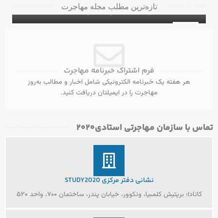
تازه‌ترین مطلب مجله مهاجرت
برای دانشجویان بین‌المللی
۵ ویزای کانادا با مدرک مهندسی عمران
ویزای تحصیلی کانادا
31
آگوست
فرم اشتراک خبرنامه مهاجرت
هر هفته یک خبرنامه الکترونیکی شامل اخبار و مطالب به‌روز
مهاجرت را در ایمیلتان دریافت کنید.
تماس با سازمان مهاجرتی استادی۲۰۲۰​
نشانی دفتر مرکزی STUDY2020
کانادا؛ بریتیش کلمبیا، ونکوور، خیابان پندر، ساختمان ۷۰۰، واحد ۵۲۰