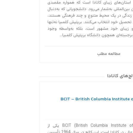
 استان‌های زیبای کانادا است که همواره مقصدی
آیا می‌دانستید کسا
بین‌المللی به‌‌شمار می‌رود. دانشجویانی که به‌دنبال
ویزای توریستی کانا
 زندگی در یک محیط متنوع و چند فرهنگی هستند،
 تحصیل خود انتخاب می‌کنند. بریتیش کلمبیا نه‌تنها
سال تمدید کنید! بر
و زیبای خود مشهور است، بلکه به‌واسطه وجود
استادی ۲۰۲۰ در تماس باشید....
 برجسته‌ای همچون دانشگاه بریتیش کلمبیا...
مطالعه مطلب
ج‌های کانادا
کالج BCIT (British Columbia Institute of Technology) یکی از
موسسات برتر آموزش عالی در کانادا است. این کالج در سال 1964 تأسیس