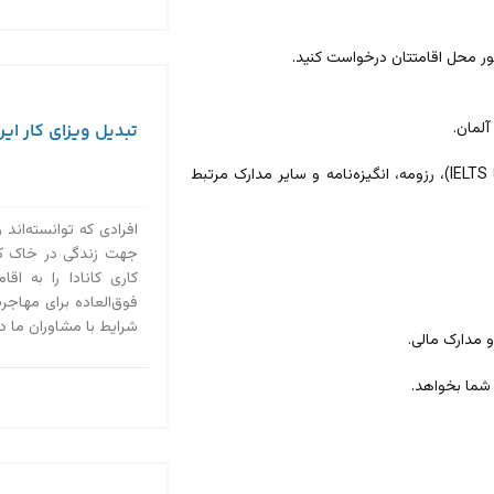
ور محل اقامتتان درخواست کنید.
آلمان.
تبدیل ویزای کار ایرا
– این مدارک شامل مدارک تحصیلی، مدارک زبان (به عنوان مثال، TestDaF یا IELTS)، رزومه، انگیزه‌نامه و سایر مدارک مرتبط
افرادی که توانسته‌اند 
جهت زندگی در خاک کانا
کاری کانادا را به ا
فوق‌العاده برای مهاجرت
شرایط با مشاوران ما در استادی ۲۰۲۰ در 
 مدارک مالی.
شما بخواهد.