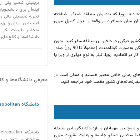
بریتیش کلمبیا یکی از
ایده‌آل برای دانشجویان 
دیه اروپا که به‌عنوان منطقه شینگن شناخته
تجربه تحصیلی عالی و
ن شامل 26 کشور عضو است که در آن میان مسافرت بی‌وقفه و بدون کنترل مرزی
اغلب این استان را برای
به‌خاطر طبیعت بکر 
دانشگاه‌ها و کالج‌های
 کشور دیگری در داخل این منطقه سفر کنید؛ بدون
اینکه نیاز به ویزای جداگانه برای ورود به هر کشور داشته باشید. هر ویزای شینگن به‌صورت کوتاه‌مدت (معمولاً تا 90 روز) صادر
 در اتحادیه اروپا، نیاز به نوع دیگری از ویزا یا
ه‌های زمانی خاص معتبر هستند و ممکن است در
معرفی دانشگاه‌ها و کال
 سفارتخانه‌های کشور مقصد خود مراجعه کنید.
دانشگاه Toronto Metropolitan
و همچنین مهمانان و بازدیدکنندگان این منطقه
 حفظ سلامتی شما و جامعه و رعایت مقررات مرزی
شناخته می‌شود و یکی