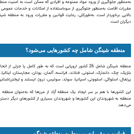
به‌منظور جلوگیری از ورود مواد ممنوعه و افرادی که ممکن است به امنیت من
مقررات اقامت به‌منظور جلوگیری از سوءاستفاده از امکانات و خدمات عمومی
بالایی برخوردار است. به‌طورکلی، رعایت قوانین و مقررات ورود به منطقه ش
دیگران است.
منطقه شینگن شامل چه کشورهایی می‌شود؟
منطقه شینگن شامل 26 کشور اروپایی است که به طور کامل یا جزئی
بلژیک، چک، دانمارک، استونی، فنلاند، فرانسه، آلمان، یونان، مجارستان، ایتالیا، 
پرتغال، اسلواکی، اسلوونی، اسپانیا، سوئد، سوئیس، نروژ، ایسلند و لیختن‌اشتاین
این کشورها با هم بر سر ایجاد یک منطقه آزاد از مرزها که به‌عنوان منطقه ش
منطقه به شهروندان این کشورها و شهروندان بسیاری از کشورهای دیگر دسترس
می‌دهد.
قوانین و مقررات مربوط به منطقه شینگن